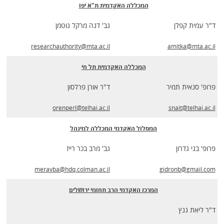
המכללה האקדמית ת"א יפו
ד"ר עמית קפלן
גב' דנה מרקל גוטמן
researchauthority@mta.ac.il
amitka@mta.ac.il
המכללה האקדמית תל חי
פרופ' סנאית תמיר
ד"ר אורן פרלסון
orenperl@telhai.ac.il
snait@telhai.ac.il
המסלול האקדמי המכללה למינהל
פרופ' בני גדרון
גב' מרב בכר רייז
meravba@hdq.colman.ac.il
gidronb@gmail.com
המרכז האקדמי הרב תחומי ירושלים
ד"ר ליאת גנץ