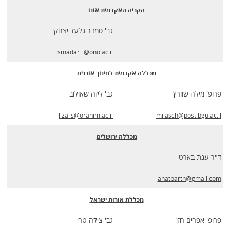
הקריה האקדמית אונו
גב' סמדר גלעד יצחקי
smadar_i@ono.ac.il
מכללה אקדמית לחינוך אורנים
פרופ' מילה שוורץ
גב' ליזה שאולוב
liza_s@oranim.ac.il
milasch@post.bgu.ac.il
מכללה ירושלים
ד"ר ענת בארט
anatbarth@gmail.com
מכללת אורות ישראל
פרופ' אפרים חזן
גב' צילה טרי