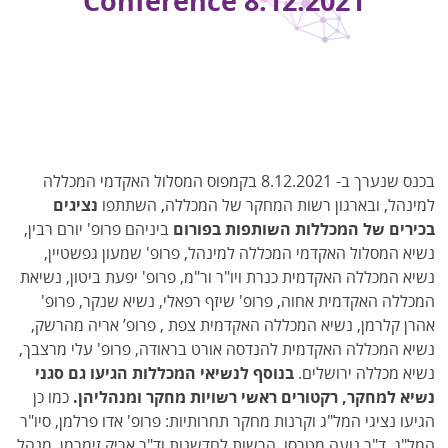
Conference 8.12.2021
בכנס שנערך ב- 8.12.2021 בקמפוס המסלול האקדמי המכללה
למינהל, ובארגון רשות המחקר של המכללה, השתתפו
נציגים
בכירים של המכללות השותפות בפורום
ביניהם פרופ' יורם רבין,
נשיא המסלול האקדמי המכללה למינהל, פרופ' שמעון גפשטיין,
נשיא המכללה האקדמית כנרת ויו"ר ור"מ, פרופ' יפעת ביטון, נשיאת
המכללה האקדמית אחוה, פרופ' שיזף רפאלי, נשיא שנקר, פרופ'
אהרן קלרמן, נשיא המכללה האקדמית צפת , פרופ’ אריה מהרשק,
נשיא המכללה האקדמית להנדסה אורט בראודה, פרופ' עלי מרצבך,
נשיא מכללה ירושלים.
בנוסף לנשיאי המכללות הגיעו גם סגני
נשיא למחקר, רקטורים ראשי רשויות מחקר ומנהליהן.
כמו כן
הגיעו נציגי המל"ג וקרנות מחקר תחרותיות: פרופ' אדו פרלמן, סיו"ר
המל"ג, ד"ר נועה מטרסו, הרשות לחדשנות וד"ר אריק זימרמן, מנהל