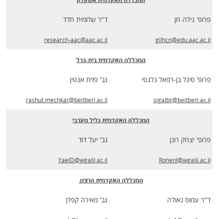
פרופ' גילה חן
ד"ר שלומית חדד
research-aac@aac.ac.il
gilhcn@edu.aac.ac.il
המכללה האקדמית בית-ברל
פרופ' סיגל בן-רפאל גלנטי
גב' פזית אנטין
rashut.mechkar@beitberl.ac.il
sigalbr@beitberl.ac.il
המכללה האקדמית גליל מערבי
פרופ' יצחק רונן
גב' יעל דוד
YaelD@wgalil.ac.il
RonenI@wgalil.ac.il
המכללה האקדמית הרצוג
ד"ר עמוס גאולה
גב' מאירה קפלן