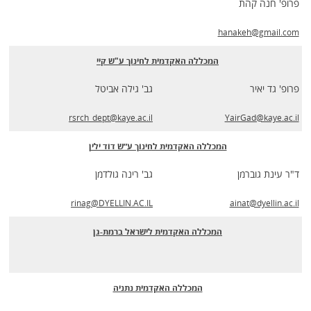
פרופ' חנה קהת
hanakeh@gmail.com
המכללה האקדמית לחינוך ע"ש קיי
פרופ' גד יאיר
גב' גילה אביטל
rsrch_dept@kaye.ac.il
YairGad@kaye.ac.il
המכללה האקדמית לחינוך ע״ש דוד ילין
ד"ר עינת גוברמן
גב' רינה גולדמן
rinag@DYELLIN.AC.IL
ainat@dyellin.ac.il
המכללה האקדמית לישראל ברמת-גן
המכללה האקדמית נתניה