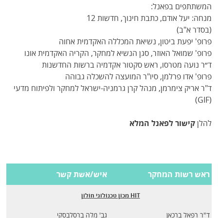
המשתתפים בפאנל:
מנחה: יעל אודם, כתבת חינוך, חדשות 12
(בסדר א"ב)
פרופ' יפעת ביטון, נשיאת המכללה האקדמית אחוה
פרופ' שמואל האוזר, סגן הנשיא למחקר, הקריה האקדמית אונו
ד״ר נועה מטרסו, ראש סקטור אקדמיה ברשות החדשנות
פרופ' אדו פרלמן, סיו"ר המועצה להשכלה גבוהה
ד"ר אריק צימרמן, מנהל קרן גרמניה-ישראל למחקר ולפיתוח מדעי
(GIF)
להלן
קישור לפאנל המלא
ראש רשות המחקר
איש/אשת קשר
HIT מכון טכנולוגי חולון
ד"ר רפאל ברכאן
גב' מלה ברסלבסקי