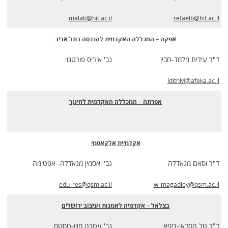
malab@hit.ac.il
refaelb@hit.ac.il
אפקה – המכללה האקדמית להנדסה בתל אביב
ד"ר עידית מלמד-חבין
גב' איריס פורטנוי
IdithM@afeka.ac.il
אפרתה – המכללה האקדמית לחינוך
אקדמיית אלקאסמי
ד"ר וסאם מגאדלה
גב' יאסמין מגאדלה- אפטימה
edu_res@qsm.ac.il
w_magadley@qsm.ac.il
בצלאל – אקדמיה לאמנות ועיצוב ירושלים
ד"ר טל חסדאי-ריפא
גב' עטרה מויו-טסטס