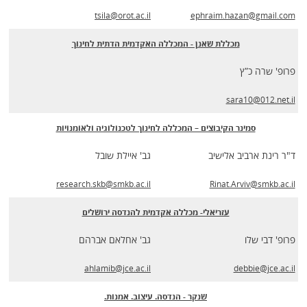
tsila@orot.ac.il
ephraim.hazan@gmail.com
מכללת שאנן - המכללה האקדמית הדתית לחינוך
פרופ' שרה כ”ץ
sara10@012.net.il
סמינר הקיבוצים – המכללה לחינוך לטכנולוגיה ולאומנויות
ד"ר רינת ארביב אלישיב
גב' איילת שובל
research.skb@smkb.ac.il
Rinat.Arviv@smkb.ac.il
עזריאלי- מכללה אקדמית להנדסה ירושלים
פרופ' דבי שלו
גב' אחלאם אברהם
ahlamib@jce.ac.il
debbie@jce.ac.il
שנקר - הנדסה. עיצוב. אמנות.