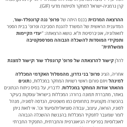
קרן גרמניה-ישראל למחקר ולפיתוח מדעי (GIF).
ההרצאה המרכזית
בכנס היתה של
פרופ' נגה קרונפלד-שור
,
המדענית הראשית של המשרד להגנת הסביבה ופרופ' בבית הספר
לזואולוגיה, אוניברסיטת ת"א. נושא הרצאתה: "י
עדי הקיימות
ותפקידי המוסדות להשכלה הגבוהה מפרספקטיבה
ממשלתית
"
להלן
קישור להרצאתה של פרופ' קרונפלד שור
ו
קישור למצגת
אחריה, הציג
פרופ' בני גדרון, מהמסלול האקדמי המכללה
למינהל
ויוזם פורום ראשי רשויות המחקר במכללות, נ
תונים
מהאתר אודות המחקר במכללות
. לדבריו, על בסיס ניתוח הנתונים
באתר, מתבררת תמונה ברורה: המכללות בישראל עוסקות בעיקר
בהכשרה מקצועית בתחומים כמו משפטים, הנדסה לסוגיה, מנהל
לסוגיו, הוראה, עיצוב, עבודה סוציאלית/סיעוד וכו'. אי לזאת ניתן
לומר שמעבר לתפקיד המכללות בהנגשת ההשכלה הגבוהה
לאוכלוסיות בפריפריה הגיאוגרפית והחברתית, התפקיד החברתי