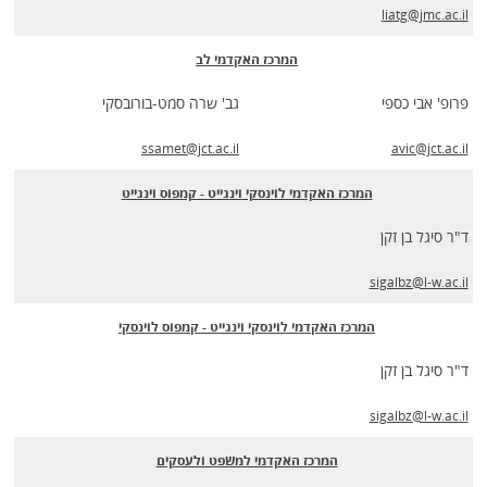
liatg@jmc.ac.il
המרכז האקדמי לב
פרופ' אבי כספי
גב' שרה סמט-בורובסקי
ssamet@jct.ac.il
avic@jct.ac.il
המרכז האקדמי לוינסקי וינגייט - קמפוס וינגייט
ד"ר סיגל בן זקן
sigalbz@l-w.ac.il
המרכז האקדמי לוינסקי וינגייט - קמפוס לוינסקי
ד"ר סיגל בן זקן
sigalbz@l-w.ac.il
המרכז האקדמי למשפט ולעסקים