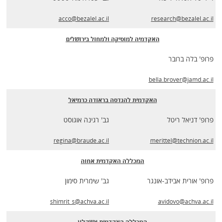
acco@bezalel.ac.il
research@bezalel.ac.il
האקדמיה למוסיקה ולמחול בירושלים
פרופ' בלה ברובר
bella.brover@jamd.ac.il
האקדמית להנדסה בראודה כרמיאל
פרופ' דניאל ריטל
גב' רגינה אוגוסט
regina@braude.ac.il
merittel@technion.ac.il
המכללה האקדמית אחוה
פרופ' אורית אבידב-אונגר
גב' שימרית סימון
shimrit_s@achva.ac.il
avidovo@achva.ac.il
המכללה האקדמית אשקלון