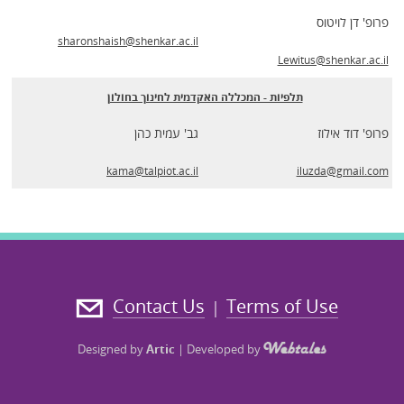
פרופ' דן לויטוס
sharonshaish@shenkar.ac.il
Lewitus@shenkar.ac.il
תלפיות - המכללה האקדמית לחינוך בחולון
פרופ' דוד אילוז
גב' עמית כהן
kama@talpiot.ac.il
iluzda@gmail.com
Contact Us
Terms of Use
|
Designed by
Artic
|
Developed by