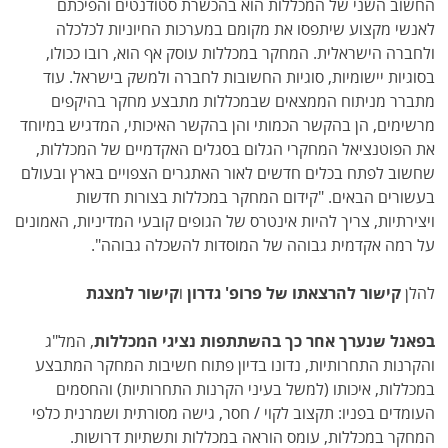
החשוב השני של המכללות הוא בהכשרת סטודנטים והפיכתם
לאנשי מקצוע שיתפסו את מקומם במערכות החיוניות לכלכלה
ולחברה הישראלית. המחקר במכללות עוסק אף הוא, רובו ככולו,
בסוגיות יישומיות, סוגיות החשובות לחברה ולמשק בישראל. עוד
מתברר מניתוח הממצאים שבמכללות מתבצע מחקר בהיקפים
מרשימים, הן בהקשר הכמותי והן בהקשר האיכותי, המדגיש במיוחד
את הפוטנציאל המחקרי הגלום בסגלים האקדמיים של המכללות,
שחשוב לפתח בכלים חדשים לאור האתגרים הצפויים בארץ ובעולם
בעשורים הבאים. "קידום המחקר במכללות בצורות חדשות
ויצירתיות, צריך להיות אינטרס של הגופים קובעי המדיניות, האמונים
על רמה אקדמית גבוהה של המוסדות להשכלה גבוהה".
להלן
קישור להרצאתו של פרופ' גדרון
ו
קישור למצגת
בפאנל שנערך אחר כך בהשתתפות נציגי המכללות
, המל"ג
והקרנות התחרותיות, נדונו בדיון פתוח חשיבות המחקר המתבצע
במכללות, איכותו (למשל בעיני הקרנות התחרותיות) והחסמים
העומדים בפניו: תקצוב לקוי / חסר, גישה מסורתית ושמרנית כלפי
המחקר במכללות, עומס הוראה במכללות ותשתיות דרושות.