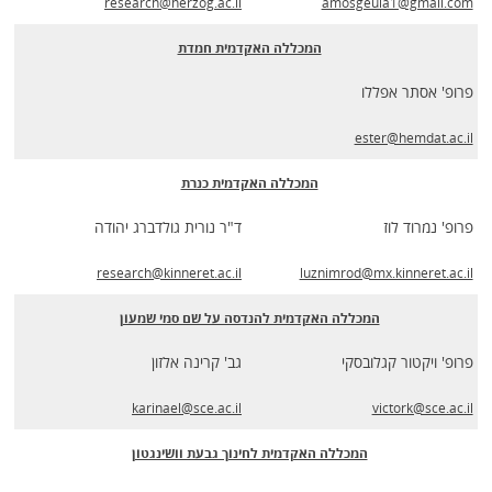
research@herzog.ac.il
amosgeula1@gmail.com
המכללה האקדמית חמדת
פרופ' אסתר אפללו
ester@hemdat.ac.il
המכללה האקדמית כנרת
פרופ' נמרוד לוז
ד"ר נורית גולדברג יהודה
research@kinneret.ac.il
luznimrod@mx.kinneret.ac.il
המכללה האקדמית להנדסה על שם סמי שמעון
פרופ' ויקטור קגלובסקי
גב' קרינה אלזון
karinael@sce.ac.il
victork@sce.ac.il
המכללה האקדמית לחינוך גבעת וושינגטון