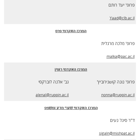
פרופ' יעד רותם
Yaad@clb.ac.il
המרכז האקדמי פרס
פרופ' מלכה מרגלית
malka@pac.ac.il
המרכז האקדמי רופין
פרופ' נונה קושנירוביץ'
גב' אלנה לוברקסי
alenal@ruppin.ac.il
nonna@ruppin.ac.il
המרכז האקדמי שערי מדע ומשפט
ד"ר סיגל נעים
sigaln@mishpat.ac.il