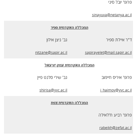
פרופ' יובל סיני
sinayuva@netanya.ac.il
המכללה האקדמית ספיר
ד"ר איילת ספיר
גב' ניצן אילון
nitzane@sapir.ac.il
sapirayelet@mail.sapir.ac.il
המכללה האקדמית עמק יזרעאל
פרופ' איריס חיימוב
גב' שירי סלנט פיין
shirisa@yvc.ac.il
i_haimov@yvc.ac.il
המכללה האקדמית צפת
פרופ' רביע ח'לאילה
rabeikh@zefat.ac.il