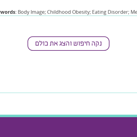
ywords
: Body Image; Childhood Obesity; Eating Disorder; M
Ma
נקה חיפוש והצג את כולם
Secondary di
Secondary disciplines
: Neuropsychology; Medic
Keywords
: Family; Mental Health; Recove
Main d
uma; Community; Community Mental Health.; CPTSD.; Meaning
th; Psychosis.; Serious Mental Illness.; Social Skills\social