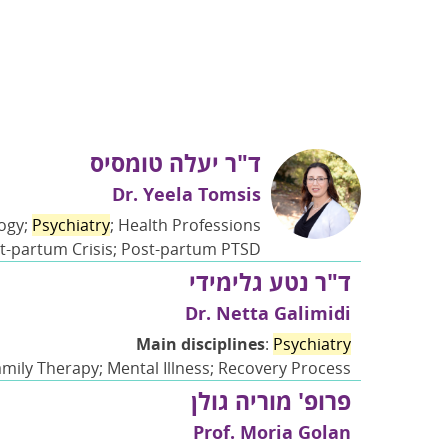
ד"ר יעלה טומסיס
Dr. Yeela Tomsis
logy;
Psychiatry
; Health Professions
st-partum Crisis; Post-partum PTSD
ד"ר נטע גלימידי
Dr. Netta Galimidi
Main disciplines
:
Psychiatry
amily Therapy; Mental Illness; Recovery Process
פרופ' מוריה גולן
Prof. Moria Golan