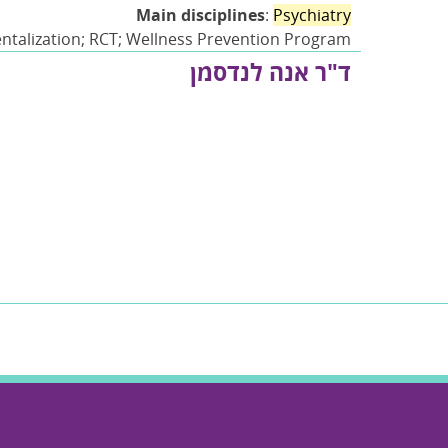
Main disciplines
:
Psychiatry
entalization; RCT; Wellness Prevention Program
ד"ר אנה לנדסמן
Dr. Anna Landsman
in disciplines
: Psychology;
Psychiatry
; Biology
sciplines
: Medical Psychology; Human Biology
ד"ר ענת שליו
Dr. Anat Shalev
Main disciplines
: Social Work;
Psychiatry
al Psychology; Sociology Of Health And Illness
ry-promoting Interventions; Trauma And Growth
ד"ר יעל מזור
Dr. Yael Mazor
isciplines
: Psychology; Social Work;
Psychiatry
 Making.; Mental Health Rehabilitation.; Post
 Cognition.; Supervision.; Trauma-informed Care.