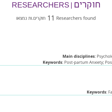
חוקרים
| RESEARCHERS
11
Researchers found
חוקרים.ות נמצאו
Main disciplines
: Psycho
Keywords
: Post-partum Anxiety; Po
Keywords
: F