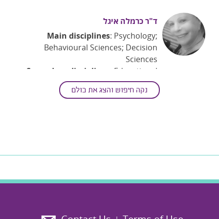
ד"ר כרמלה איגל
Main disciplines
: Psychology;
Behavioural Sciences; Decision
Sciences
Secondary disciplines
: Educational
Psychology
נקה חיפוש והצג את כולם
ד"ר רונית מונטל רוזנברג
Main disciplines
: Decision Sciences
Secondary disciplines
: Organizational
Behavior
Keywords
: Behavioral Decisions;
Occupational Health Psychology