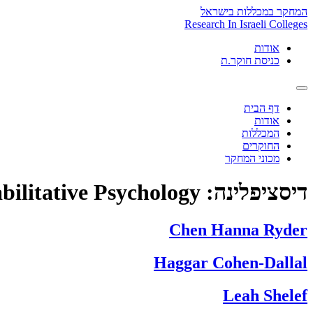
Skip
המחקר במכללות בישראל
to
Research In Israeli Colleges
content
אודות
כניסת חוקר.ת
דף הבית
אודות
המכללות
החוקרים
מכוני המחקר
דיסציפלינה:
bilitative Psychology
Chen Hanna Ryder
Haggar Cohen-Dallal
Leah Shelef