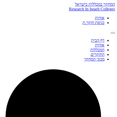
Skip
המחקר במכללות בישראל
to
Research In Israeli Colleges
content
אודות
כניסת חוקר.ת
דף הבית
אודות
המכללות
החוקרים
מכוני המחקר