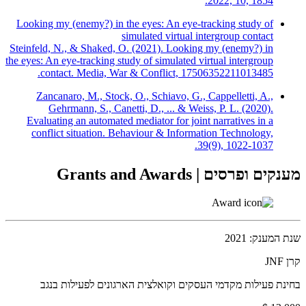
2022, 10, 1854.
Looking my (enemy?) in the eyes: An eye-tracking study of
simulated virtual intergroup contact
Steinfeld, N., & Shaked, O. (2021). Looking my (enemy?) in
the eyes: An eye-tracking study of simulated virtual intergroup
contact. Media, War & Conflict, 17506352211013485.‏
Zancanaro, M., Stock, O., Schiavo, G., Cappelletti, A.,
Gehrmann, S., Canetti, D., ... & Weiss, P. L. (2020).
Evaluating an automated mediator for joint narratives in a
conflict situation. Behaviour & Information Technology,
39(9), 1022-1037.‏
מענקים ופרסים |
Grants and Awards
שנת המענק: 2021
קרן JNF
בחינת פעילות מקדמי העסקים וקואלצית הארגונים לפעילות בנגב