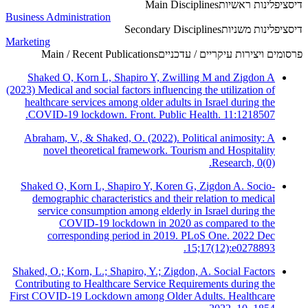
דיסציפלינות ראשיות
Main Disciplines
Business Administration
דיסציפלינות משניות
Secondary Disciplines
Marketing
פרסומים ויצירות עיקריים / עדכניים
Main / Recent Publications
Shaked O, Korn L, Shapiro Y, Zwilling M and Zigdon A
(2023) Medical and social factors influencing the utilization of
healthcare services among older adults in Israel during the
COVID-19 lockdown. Front. Public Health. 11:1218507.
Abraham, V., & Shaked, O. (2022). Political animosity: A
novel theoretical framework. Tourism and Hospitality
Research, 0(0).
Shaked O, Korn L, Shapiro Y, Koren G, Zigdon A. Socio-
demographic characteristics and their relation to medical
service consumption among elderly in Israel during the
COVID-19 lockdown in 2020 as compared to the
corresponding period in 2019. PLoS One. 2022 Dec
15;17(12):e0278893.
Shaked, O.; Korn, L.; Shapiro, Y.; Zigdon, A. Social Factors
Contributing to Healthcare Service Requirements during the
First COVID-19 Lockdown among Older Adults. Healthcare