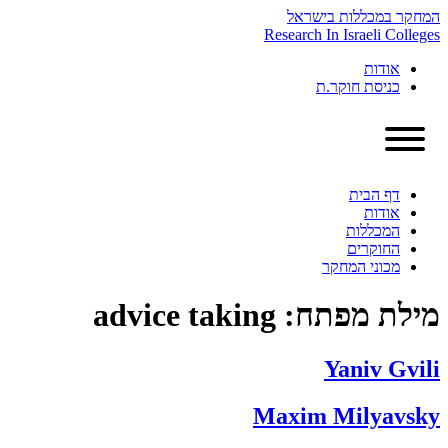
Skip
המחקר במכללות בישראל
to
Research In Israeli Colleges
content
אודות
כניסת חוקר.ת
דף הבית
אודות
המכללות
החוקרים
מכוני המחקר
מילת מפתח:
advice taking
Yaniv Gvili
Maxim Milyavsky