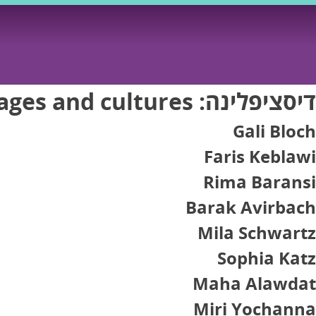
Ski
t
conten
דיסציפלינה:
ages and cultures
Gali Bloch
Faris Keblawi
Rima Baransi
Barak Avirbach
Mila Schwartz
Sophia Katz
Maha Alawdat
Miri Yochanna