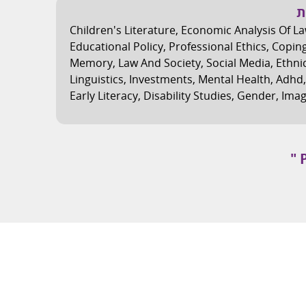
ת
Children's Literature
,
Economic Analysis Of L
Educational Policy
,
Professional Ethics
,
Copin
Memory
,
Law And Society
,
Social Media
,
Ethnic
Linguistics
,
Investments
,
Mental Health
,
Adhd
Early Literacy
,
Disability Studies
,
Gender
,
Imag