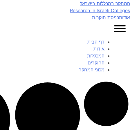
Ski
המחקר במכללות בישראל
t
Research In Israeli Colleges
conten
אודות
כניסת חוקר.ת
דף הבית
אודות
המכללות
החוקרים
מכוני המחקר