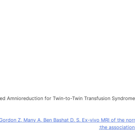
g
olled Amnioreduction for Twin-to-Twin Transfusion Syndrom
, Gordon Z, Many A, Ben Bashat D. S. Ex-vivo MRI of the norm
the association