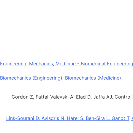
Engineering, Mechanics
,
Medicine - Biomedical Engineerin
Biomechanics (Engineering)
,
Biomechanics (Medicine)
Gordon Z, Fattal-Valevski A, Elad D, Jaffa AJ. Contr
Link-Sourani D, Avisdris N, Harel S, Ben-Sira L, Ganot T