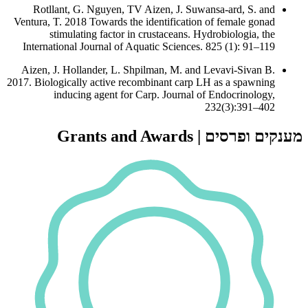
Ven
I
A
2017