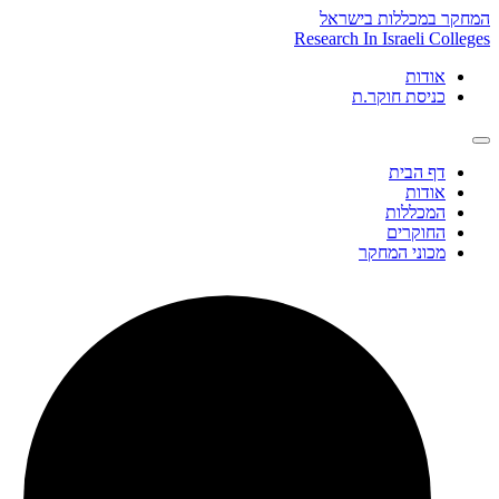
Skip
המחקר במכללות בישראל
to
Research In Israeli Colleges
content
אודות
כניסת חוקר.ת
דף הבית
אודות
המכללות
החוקרים
מכוני המחקר