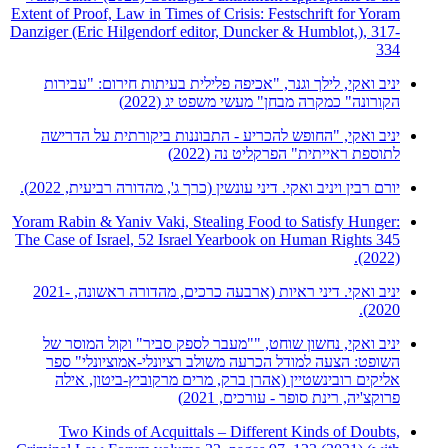
Extent of Proof, Law in Times of Crisis: Festschrift for Yoram
Danziger (Eric Hilgendorf editor, Duncker & Humblot,), 317-
334
יניב ואקי, לילך וגנר, "אכיפה פלילית בעיתות חירום: "עבירות
הקורונה" כמקרה מבחן" מעשי משפט יג (2022)
יניב ואקי, "החופש להכריע - התבוננות ביקורתית על הדרישה
לתוספת ראייתית" הפרקליט נה (2022)
יורם רבין ויניב ואקי. דיני עונשין (כרך ג', מהדורה רביעית, 2022).
Yoram Rabin & Yaniv Vaki, Stealing Food to Satisfy Hunger:
The Case of Israel, 52 Israel Yearbook on Human Rights 345
(2022).
יניב ואקי. דיני ראיות (ארבעה כרכים, מהדורה ראשונה, 2021-
2020).
יניב ואקי, נחשון שוחט, ""מעבר לספק סביר" וקול המוסר של
השופט: הצעה למודל הכרעה משולב רציונלי-אמוציונלי" ספר
אליקים רובינשטיין (אהרן ברק, מרים מרקוביץ-ביטון, אילה
פרוקצ'יה, רינת סופר - עורכים, 2021)
Two Kinds of Acquittals – Different Kinds of Doubts,