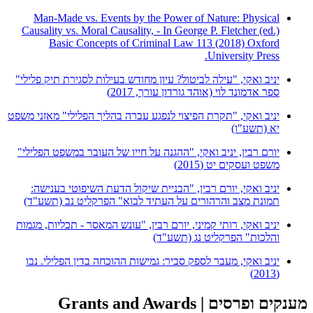
Man-Made vs. Events by the Power of Nature: Physical
Causality vs. Moral Causality, - In George P. Fletcher (ed.)
Basic Concepts of Criminal Law 113 (2018) Oxford
University Press.
יניב ואקי, "עילה לביטול? עיון מחודש בעילות לסגירת תיק פלילי"
ספר אדמונד לוי (אוהד גורדון עורך, 2017)
יניב ואקי, "תקרת הפיצוי לנפגע עברה בהליך הפלילי" מאזני משפט
יא (תשע"ו)
יורם רבין, יניב ואקי, "ההגנה על חייו של העובר במשפט הפלילי"
משפט ועסקים יט (2015)
יניב ואקי, יורם רבין, "הבניית שיקול הדעת השיפוטי בענישה:
תמונת מצב והרהורים על העתיד לבוא" הפרקליט נב (תשע"ד)
יניב ואקי, רותי קמיני, יורם רבין, "עונש המאסר - תכליות, מגמות
והלכות" הפרקליט נג (תשע"ד)
יניב ואקי, מעבר לספק סביר: גמישות ההוכחה בדין הפלילי. נבו
(2013)
מענקים ופרסים |
Grants and Awards