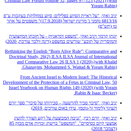
Criminal Law Forum volume 32, pages 97–123 (2021) (with
Yoram Rabin)
יניב ואקי, "על ראיית הסיוע בפלילים: סיוע במחלוקת בעקבות ע"פ
6813/16 נחמני נ' מדינת ישראל (17.9.2018)" משפטים על אתר
טו (תש"פ)
יונתן קרמר ויניב ואקי, "משפט דמיאניוק - על חובתו המקצועית
והמוסרית של תובע" שורשים במשפט (דינה זילבר עורכת, 2020)
Rethinking the English “Born Alive Rule”: Comparative and
Doctrinal Study, 26(2) ILSA ILSA Journal of International
and Comparative Law 26 ILSA 1 (2020) (with Khalid
Ghanayim, Mohammed S. Wattad & Yoram Rabin).
From Ancient Israel to Modern Israel: The Historical
Development of the Protection of a Fetus in Criminal Law, 50
Israel Yearbook on Human Rights 149 (2020) (with Yoram
Rabin & Isaac Becker).
יניב ואקי, "סיכוי סביר להרשעה – סבירותו של סיכוי" ספר יורם
דנציגר (לימור זר-גוטמן, עידו באום עורכים, 2019)
יניב ואקי, יורם רבין, "גניבה המבוצעת על רקע הצורך להשיג
אמצעי קיום בסיסיים". "המשפט" ברשת: זכויות אדם מבזק 85
(דצמבר 2018)