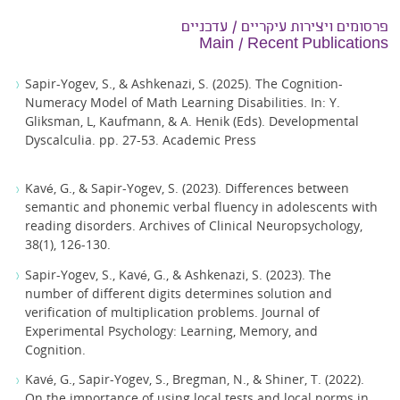
פרסומים ויצירות עיקריים / עדכניים
Main / Recent Publications
Sapir-Yogev, S., & Ashkenazi, S. (2025). The Cognition-
Numeracy Model of Math Learning Disabilities. In: Y.
Gliksman, L, Kaufmann, & A. Henik (Eds). Developmental
Dyscalculia. pp. 27-53. Academic Press
Kavé, G., & Sapir-Yogev, S. (2023). Differences between
semantic and phonemic verbal fluency in adolescents with
reading disorders. Archives of Clinical Neuropsychology,
38(1), 126-130.
Sapir-Yogev, S., Kavé, G., & Ashkenazi, S. (2023). The
number of different digits determines solution and
verification of multiplication problems. Journal of
Experimental Psychology: Learning, Memory, and
Cognition.
Kavé, G., Sapir-Yogev, S., Bregman, N., & Shiner, T. (2022).
On the importance of using local tests and local norms in