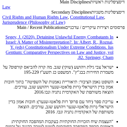
דיסציפלינות ראשיות
Main Disciplines
Law
דיסציפלינות משניות
Secondary Disciplines
Civil Rights and Human Rights Law
,
Constitutional Law
,
Jurisprudence (Philosophy of Law)
פרסומים ויצירות עיקריים / עדכניים
Main / Recent Publications
Segev, J. (2020). Detaining Unlawful Enemy Combatants In
Israel: A Matter of Misinterpretation?. In: Albert, R., Roznai,
Y. (eds) Constitutionalism Under Extreme Conditions. Ius
Gentium: Comparative Perspectives on Law and Justice, vol
82. Springer, Cham.
ישראל צבי גילת ויהושע (שוקי) שגב. מה קרה להביאס קורפוס? על
משמרת החירות בבג"ץ". המשפט כג תשע"ז 195-229
השופט נאמן הציבור: תיאוריית נאמנות של השפיטה" בתוך חובות
אמון בדין הישראלי (רות פלאטו-שנער ויהושע שגב, עורכים.
הוצאה משותפת של האקדמית נתניה ונבו.2016
עריכת ספר (יחד עם פרופ' רות פלאטו-שנער): חובות אמון בדין
הישראלי (רות פלאטו-שנער ויהושע שגב, עורכים. הוצאה
משותפת של האקדמית נתניה ונבו. 2016
"העצמת שיח הזכויות החוקתיות בעקבות המהפכה החוקתית:
האומנם תרמה המהפכה החוקתית לשינוי לטובה בהגנה על זכויות