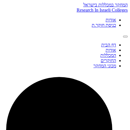
Skip
המחקר במכללות בישראל
to
Research In Israeli Colleges
content
אודות
כניסת חוקר.ת
דף הבית
אודות
המכללות
החוקרים
מכוני המחקר