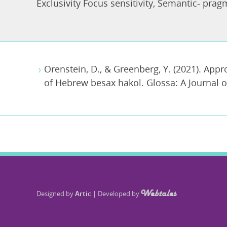
Exclusivity Focus sensitivity
,
Semantic- pragm
Orenstein, D., & Greenberg, Y. (2021). App
of Hebrew besax hakol. Glossa: A Journal of 
Designed by
Artic
|
Developed by