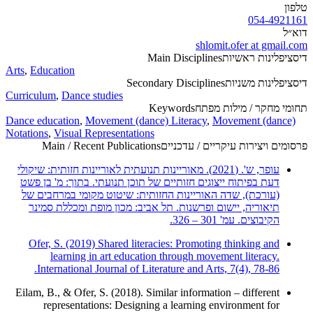
טלפון
054-4921161
דוא״ל
shlomit.ofer at gmail.com
דיסציפלינות ראשיות
Main Disciplines
Arts
,
Education
דיסציפלינות משניות
Secondary Disciplines
Curriculum
,
Dance studies
תחומי מחקר / מילות מפתח
Keywords
Dance education
,
Movement (dance) Literacy
,
Movement (dance)
Notations
,
Visual Representations
פרסומים ויצירות עיקריים / עדכניים
Main / Recent Publications
עופר, ש'. (2021). מאוריינות תנועתית לאוריינות חזותית: שיקולי
דעת בפיתוח ייצוגים חזותיים של תוכן תנועתי. בתוך: מ' בן פשט
(עורכת), שדה האוריינות החזותית: שיטוט מקומי במרחבים של
תיאוריה, יישום ופרשנות. תל אביב: מכון מופת ומכללת סמינר
הקיבוצים. עמ' 301 – 326.
Ofer, S. (2019) Shared literacies: Promoting thinking and
learning in art education through movement literacy.
International Journal of Literature and Arts, 7(4), 78-86.
Eilam, B., & Ofer, S. (2018). Similar information – different
representations: Designing a learning environment for