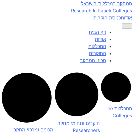
Ski
המחקר במכללות בישראל
t
Research In Israeli Colleges
conten
אודות
כניסת חוקר.ת
דף הבית
אודות
המכללות
החוקרים
מכוני המחקר
המכללות
The
Colleges
חוקרים ותחומי מחקר
מכונים ומרכזי מחקר
Researchers