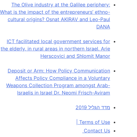
The Olive industry at the Galilee periphery:
What is the impact of the entrepreneurs’ ethno-
cultural origins? Osnat AKIRAV and Leo-Paul
DANA
ICT facilitated local government services for
the elderly, in rural areas in northern Israel. Arie
Herscovici and Shlomit Manor
Deposit or Arm: How Policy Communication
Affects Policy Compliance in a Voluntary
Weapons Collection Program amongst Arab-
Israelis in Israel Dr. Neomi Frisch-Aviram
מדד הגליל 2019
|
Terms of Use
Contact Us