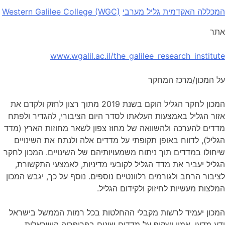
המכללה האקדמית גליל מערבי
Western Galilee College (WGC)
אתר
www.wgalil.ac.il/the_galilee_research_institute
על המכון/מרכז המחקר
המכון לחקר הגליל הוקם בשנת 2019 מתוך רצון לחזק ולקדם את
אזור הגליל באמצעות העלאתו לסדר היום הציבורי, להגדיר ולפתח
מדדים להערכה ולהשוואה של מחוז צפון לשאר מחוזות הארץ (מדד
הגליל), לדווח באופן תקופתי על מדדים אלה ולנתח את השינויים
שיחולו במדדים תוך ניתוח משמעויותיהם של השינויים. המכון לחקר
הגליל יעביר את מדד הגליל לקובעי מדיניות, לאמצעי התקשורת,
לציבור הרחב ולגורמים רלוונטיים נוספים. נוסף על כך, יגבש המכון
המלצות מעשיות לחיזוק ולקידום הגליל.
המכון יעמיד לרשות מקבלי ההחלטות בכל רמות הממשל בישראל
ידע מדעי, אמין ושקוף על מדדים שונים בפריפריה הישראלית,