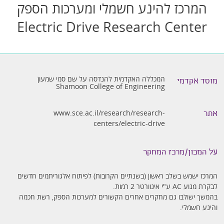
המרכז להינע חשמלי ומערכות הספק
Electric Drive Research Center
המכללה האקדמית להנדסה על שם סמי שמעון
מוסד אקדמי
Shamoon College of Engineering
www.sce.ac.il/research/research-
אתר
centers/electric-drive
על המכון/מרכז המחקר
המרכז ישמש בשלב ראשון (בשנתיים הקרובות) לפיתוח אלגוריתמים חדשים
לבקרת מנוע AC ע"י אינוורטר 2 רמות.
בהמשך ישולבו גם מחקרים אחרים הקשורים למערכות הספק, רשת חכמה
והינע חשמלי.