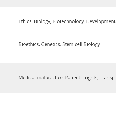
Ethics
,
Biology
,
Biotechnology
,
Developmenta
Bioethics
,
Genetics
,
Stem cell Biology
Medical malpractice
,
Patients' rights
,
Transp