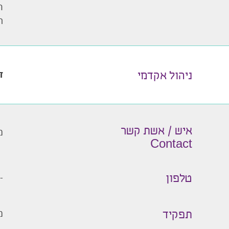
ר
ה
ד
ניהול אקדמי
איש / אשת קשר
מ
Contact
-
טלפון
מ
תפקיד