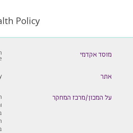
lth Policy
ה
מוסד אקדמי
e
y
אתר
ה
על המכון/מרכז המחקר
ב
ה
ב