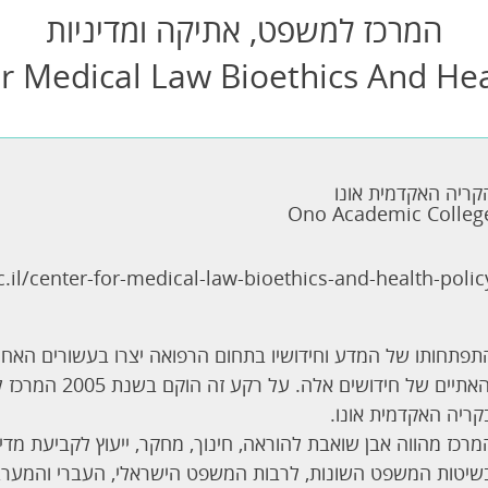
המרכז למשפט, אתיקה ומדיניות
r Medical Law Bioethics And Hea
קריה האקדמית אונו
Ono Academic Colleg
il/center-for-medical-law-bioethics-and-health-polic
תפתחותו של המדע וחידושיו בתחום הרפואה יצרו בעשורים האחר
והאתיים של חיד
קריה האקדמית אונו.
מרכז מהווה אבן שואבת להוראה, חינוך, מחקר, ייעוץ לקביעת מדיני
שיטות המשפט השונות, לרבות המשפט הישראלי, העברי והמערבי.