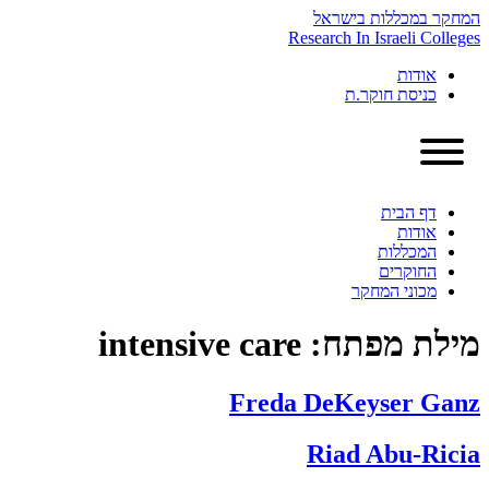
Skip
המחקר במכללות בישראל
to
Research In Israeli Colleges
content
אודות
כניסת חוקר.ת
דף הבית
אודות
המכללות
החוקרים
מכוני המחקר
מילת מפתח:
intensive care
Freda DeKeyser Ganz
Riad Abu-Ricia