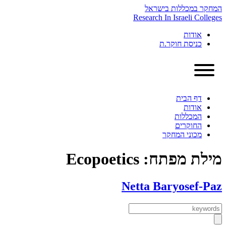
Skip
המחקר במכללות בישראל
to
Research In Israeli Colleges
content
אודות
כניסת חוקר.ת
דף הבית
אודות
המכללות
החוקרים
מכוני המחקר
מילת מפתח:
Ecopoetics
Netta Baryosef-Paz