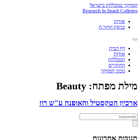
Skip
המחקר במכללות בישראל
to
Research In Israeli Colleges
content
אודות
כניסת חוקר.ת
דף הבית
אודות
המכללות
החוקרים
מכוני המחקר
מילת מפתח:
Beauty
ארכיון הטקסטיל והאופנה ע"ש רוז
תגובות אחרונות