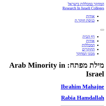
Skip
המחקר במכללות בישראל
to
Research In Israeli Colleges
content
אודות
כניסת חוקר.ת
דף הבית
אודות
המכללות
החוקרים
מכוני המחקר
מילת מפתח:
Arab Minority in
Israel
Ibrahim Mahajne
Rabia Hamdallah