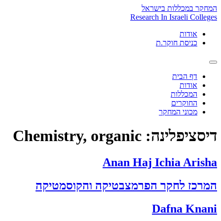
Skip
המחקר במכללות בישראל
to
Research In Israeli Colleges
content
אודות
כניסת חוקר.ת
דף הבית
אודות
המכללות
החוקרים
מכוני המחקר
דיסציפלינה:
Chemistry, organic
Anan Haj Ichia Arisha
המרכז לחקר הפרמצבטיקה והקוסמטיקה
Dafna Knani