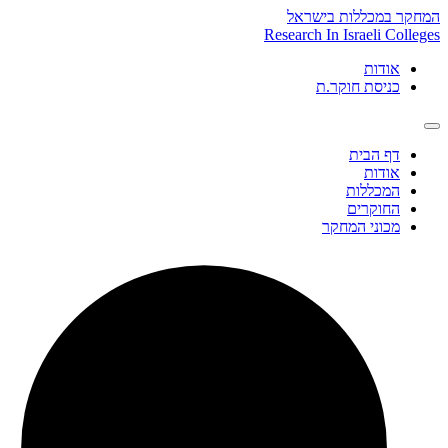
Skip
המחקר במכללות בישראל
to
Research In Israeli Colleges
content
אודות
כניסת חוקר.ת
דף הבית
אודות
המכללות
החוקרים
מכוני המחקר