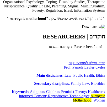
Organizational Psychology
,
Coping
,
Disability Studies
,
Therapeutic
Jurisprudence
,
Quality Of Life
,
Parenting
,
Stigma
,
Multilingualism
,
Poverty
,
Regulation
,
Israel
,
Information Systems
להלן החוקרים המתאימים לחיפוש שלך:
"surrogate motherhood "
חוקרים
| RESEARCHERS
1
Researchers found
חוקרים.ות נמצאו
פרופ' פמלה לאופר-אוקלס
Prof. Pamela Laufer-ukeles
Main disciplines
: Law; Public Health; Ethics
Secondary disciplines
: Family Law; Bioethics
Keywords
: Adoption; Children; Feminist Theory; Healthcare;
Informed Consent; Reproductive Technologies;
surrogate
Motherhood
; Women