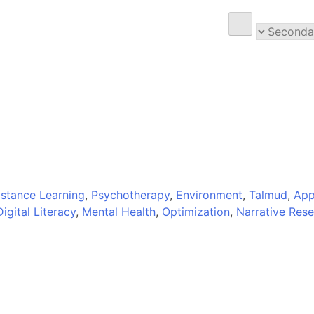
istance Learning
,
Psychotherapy
,
Environment
,
Talmud
,
App
Digital Literacy
,
Mental Health
,
Optimization
,
Narrative Res