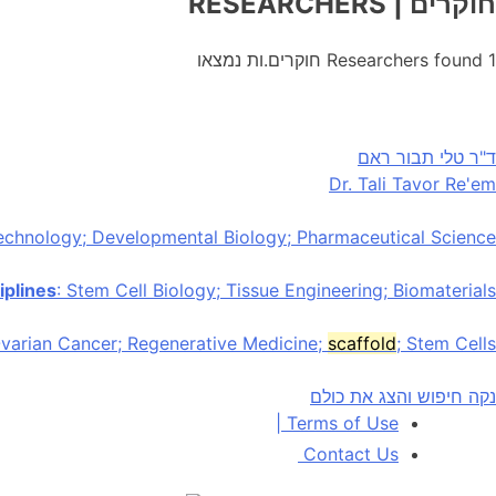
חוקרים
| RESEARCHERS
1
Researchers found
חוקרים.ות נמצאו
ד"ר טלי תבור ראם
Dr. Tali Tavor Re'em
technology; Developmental Biology; Pharmaceutical Science
iplines
: Stem Cell Biology; Tissue Engineering; Biomaterials
 Ovarian Cancer; Regenerative Medicine;
scaffold
; Stem Cells
נקה חיפוש והצג את כולם
|
Terms of Use
Contact Us