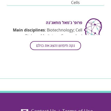
Cells
פרופ' ג'מאל מחאג'נה
Main disciplines
: Biotechnology; Cell
Biology; Medicine - Cancer And
Oncology; Molecular Biology; Biology
נקה חיפוש והצג את כולם
Secondary disciplines
: Personalized
Medicine; Human Biology
Keywords
: ABL Kinase Inhibitors; Age-
related Diseases; Cancer Drug
Resistance; Cancer Therapy; CML;
Natural Products;
ovarian Cancer
; Plant
Bioactives; SARS-COV2 Inhibitors