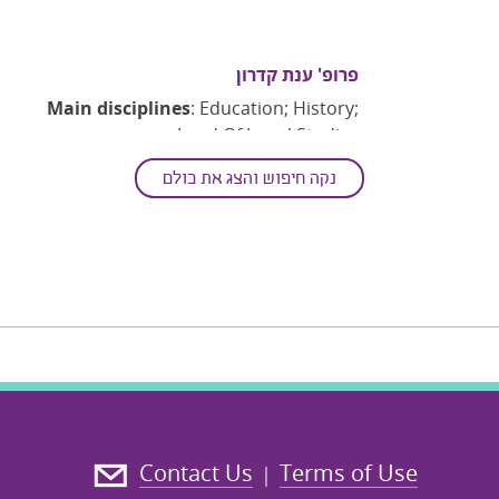
פרופ' ענת קדרון
Main disciplines
: Education; History;
Land Of Israel Studies
Secondary disciplines
: Historical
נקה חיפוש והצג את כולם
Geography
Keywords
: British Mandate In
Palestine; History Of Education;
history Of Zionism
; Israeli Society;
Nationalism; Sport
Contact Us
Terms of Use
|