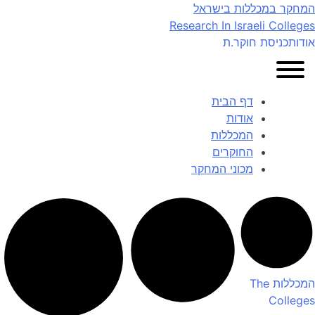
Ski
המחקר במכללות בישראל
t
Research In Israeli Colleges
conten
אודות
כניסת חוקר.ת
דף הבית
אודות
המכללות
החוקרים
מכוני המחקר
המכללות
The
Colleges