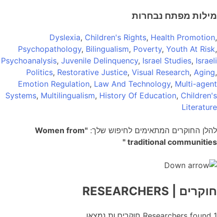
מילות מפתח נבחרות
Dyslexia
,
Children's Rights
,
Health Promotion
,
Psychopathology
,
Bilingualism
,
Poverty
,
Youth At Risk
,
Psychoanalysis
,
Juvenile Delinquency
,
Israel Studies
,
Israeli
Politics
,
Restorative Justice
,
Visual Research
,
Aging
,
Emotion Regulation
,
Law And Technology
,
Multi-agent
Systems
,
Multilingualism
,
History Of Education
,
Children's
Literature
להלן החוקרים המתאימים לחיפוש שלך:
"Women from
traditional communities "
חוקרים
| RESEARCHERS
1
Researchers found
חוקרים.ות נמצאו