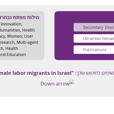
מילות מפתח נבחרו
 Innovation
,
 Humanities
,
Health
acy
,
Women
,
User
Research
,
Multi-agent
ch
,
Health
ural Education
אימים לחיפוש שלך:
"Ukrainian female labor migrants in Israel "