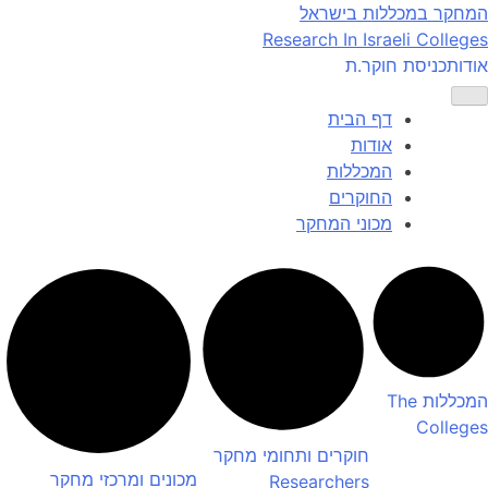
Ski
המחקר במכללות בישראל
t
Research In Israeli Colleges
conten
אודות
כניסת חוקר.ת
דף הבית
אודות
המכללות
החוקרים
מכוני המחקר
המכללות
The
Colleges
חוקרים ותחומי מחקר
מכונים ומרכזי מחקר
Researchers