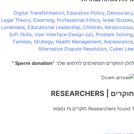
Digital Transformation
,
Education Policy
,
Democracy
,
Legal Theory
,
Elearning
,
Professional Ethics
,
Israel Studies
,
Loneliness
,
Educational Leadership
,
Children
,
Keratoconus
,
Soft Skills
,
User Interface Design (ui)
,
Problem Solving
,
Families
,
Strategy
,
Health Management
,
Adolescence
,
Alternative Dispute Resolution
,
Cyber Law
להלן החוקרים המתאימים לחיפוש שלך:
"Sperm donation "
חוקרים
| RESEARCHERS
1
Researchers found
חוקרים.ות נמצאו