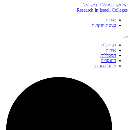
Skip
המחקר במכללות בישראל
to
Research In Israeli Colleges
content
אודות
כניסת חוקר.ת
דף הבית
אודות
המכללות
החוקרים
מכוני המחקר