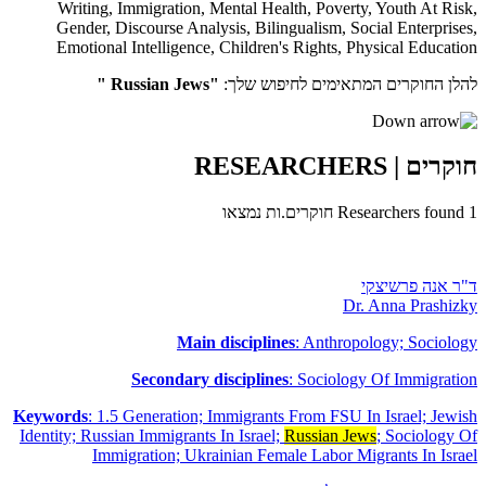
Writing
,
Immigration
,
Mental Health
,
Poverty
,
Youth At Risk
,
Gender
,
Discourse Analysis
,
Bilingualism
,
Social Enterprises
,
Emotional Intelligence
,
Children's Rights
,
Physical Education
להלן החוקרים המתאימים לחיפוש שלך:
"Russian Jews "
חוקרים
| RESEARCHERS
1
Researchers found
חוקרים.ות נמצאו
ד"ר אנה פרשיצקי
Dr. Anna Prashizky
Main disciplines
: Anthropology; Sociology
Secondary disciplines
: Sociology Of Immigration
Keywords
: 1.5 Generation; Immigrants From FSU In Israel; Jewish
Identity; Russian Immigrants In Israel;
Russian Jews
; Sociology Of
Immigration; Ukrainian Female Labor Migrants In Israel