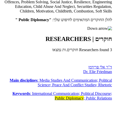
Offences
,
Problem Solving
,
Social Justice
,
Resilience
,
Engineering
Education
,
Child Abuse And Neglect
,
Securities Regulation
,
Children
,
Motivation
,
Childbirth
,
Combustion
,
Soft Skills
להלן החוקרים המתאימים לחיפוש שלך:
"Public Diplomacy "
חוקרים
| RESEARCHERS
3
Researchers found
חוקרים.ות נמצאו
ד"ר אלי פרידמן
Dr. Elie Friedman
Main disciplines
: Media Studies And Communication; Political
Science; Peace And Conflict Studies; Rhetoric
Keywords
: International Communication; Political Discourse;
Public Diplomacy
; Public Relations