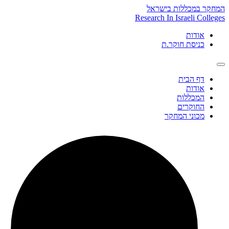
Skip
המחקר במכללות בישראל
to
Research In Israeli Colleges
content
אודות
כניסת חוקר.ת
דף הבית
אודות
המכללות
החוקרים
מכוני המחקר