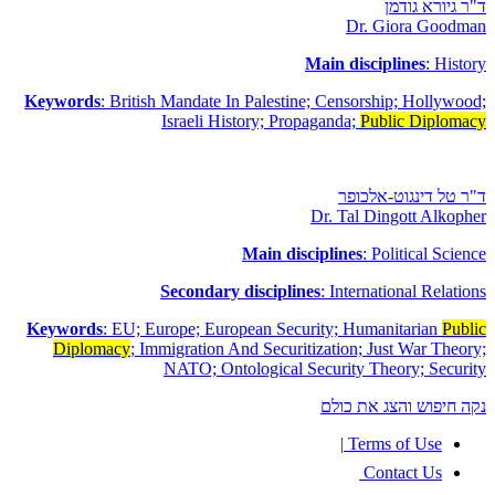
ד"ר גיורא גודמן
Dr. Giora Goodman
Main disciplines
: History
Keywords
: British Mandate In Palestine; Censorship; Hollywood;
Israeli History; Propaganda;
Public Diplomacy
ד"ר טל דינגוט-אלכופר
Dr. Tal Dingott Alkopher
Main disciplines
: Political Science
Secondary disciplines
: International Relations
Keywords
: EU; Europe; European Security; Humanitarian
Public
Diplomacy
; Immigration And Securitization; Just War Theory;
NATO; Ontological Security Theory; Security
נקה חיפוש והצג את כולם
|
Terms of Use
Contact Us