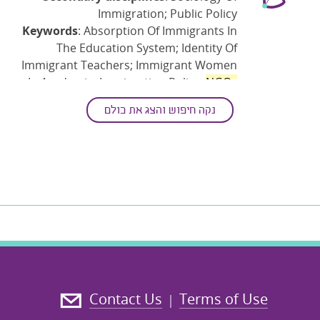
Immigration; Public Policy
Keywords
: Absorption Of Immigrants In
The Education System; Identity Of
Immigrant Teachers; Immigrant Women
In Academia; Immigration Policy;
NGOs
In The Field Of Immigration
נקה חיפוש והצג את כולם
Contact Us
Terms of Use
|