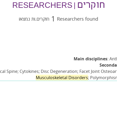
חוקרים
| RESEARCHERS
1
Researchers found
חוקרים.ות נמצאו
Main disciplines
: An
Secondar
ical Spine; Cytokines; Disc Degeneration; Facet Joint Osteoar
Musculoskeletal Disorders
; Polymorphis