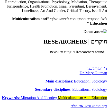
Reproduction
,
Organizational Psychology
,
Mediation
,
Therapeutic
Jurisprudence
,
Health Promotion
,
Israel
,
Parenting
,
Bereavement
,
Loneliness
,
Art And Gender
,
Critical Theory
,
Israeli Art
להלן החוקרים המתאימים לחיפוש שלך:
"Multiculturalism and
Education "
חוקרים
| RESEARCHERS
1
Researchers found
חוקרים.ות נמצאו
ד"ר מרי גוטמן
Dr. Mary Gutman
Main disciplines
: Education; Sociology
Secondary disciplines
: Educational Sociology
Keywords
: Migration And Identity;
Multiculturalism And Education
נקה חיפוש והצג את כולם