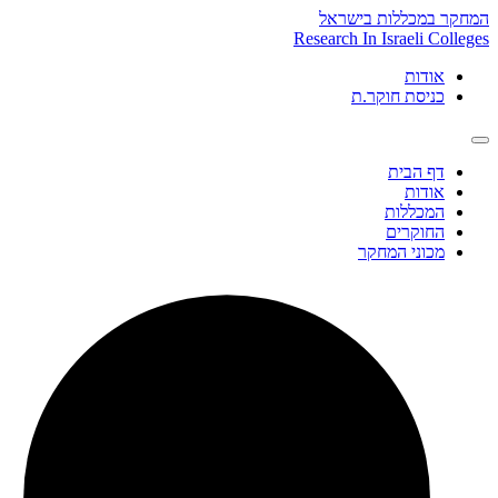
Skip
המחקר במכללות בישראל
to
Research In Israeli Colleges
content
אודות
כניסת חוקר.ת
דף הבית
אודות
המכללות
החוקרים
מכוני המחקר