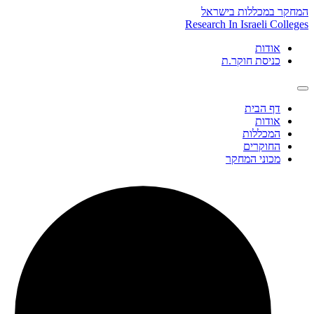
Skip
המחקר במכללות בישראל
to
Research In Israeli Colleges
content
אודות
כניסת חוקר.ת
דף הבית
אודות
המכללות
החוקרים
מכוני המחקר