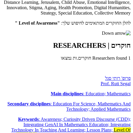
Distance Learning
,
Jerusalem
,
Child Abuse
,
Emotional Intelligence
,
Innovation
,
Stigma
,
Aging
,
Health Promotion
,
Digital Humanities
,
Strategy
,
Special Education
,
Collective Memory
להלן החוקרים המתאימים לחיפוש שלך:
"Level of Awareness "
חוקרים
| RESEARCHERS
1
Researchers found
חוקרים.ות נמצאו
פרופ' רותי סגל
Prof. Ruti Segal
Main disciplines
: Education; Mathematics
Secondary disciplines
: Education For Science, Mathematics And
Technology; Applied Mathematics
Keywords
: Awareness; Curiosity Driven Discourse (CDD);
Integrating GenAI In Mathematics Education; Integrating
Technology In Teaching And Learning; Lesson Plans;
Level Of