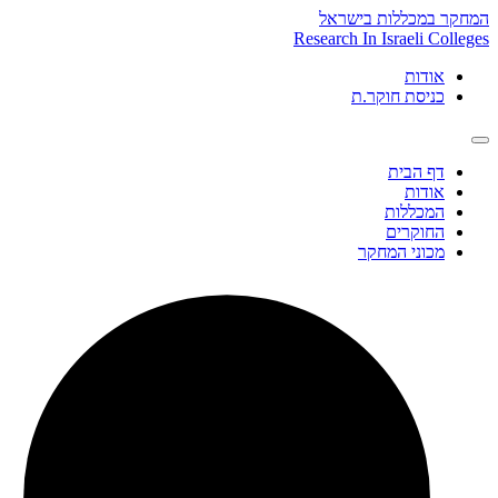
Skip
המחקר במכללות בישראל
to
Research In Israeli Colleges
content
אודות
כניסת חוקר.ת
דף הבית
אודות
המכללות
החוקרים
מכוני המחקר