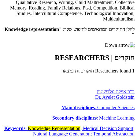
Qualitative Research
,
Writing
,
Child Maltreatment
,
Collective
Memory
,
Reading
,
Family Relations
,
Ptsd
,
Competition
,
Biblical
Studies
,
Intercultural Competence
,
Technological Innovation
,
Multiculturalism
להלן החוקרים המתאימים לחיפוש שלך:
"Knowledge representation
"
חוקרים
| RESEARCHERS
1
Researchers found
חוקרים.ות נמצאו
ד"ר איילת גולדשטיין
Dr. Ayelet Goldstein
Main disciplines
: Computer Sciences
Secondary disciplines
: Machine Learning
Keywords
:
Knowledge Representation
; Medical Decision Support;
Natural Language Generation; Temporal Abstraction