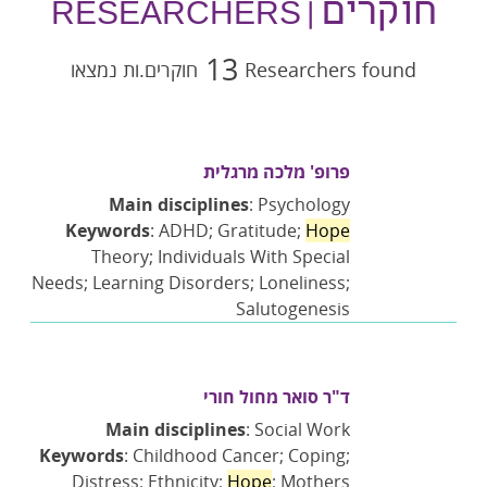
חוקרים
| RESEARCHERS
13
Researchers found
חוקרים.ות נמצאו
פרופ' מלכה מרגלית
Main disciplines
: Psychology
Keywords
: ADHD; Gratitude;
Hope
Theory; Individuals With Special
Needs; Learning Disorders; Loneliness;
Salutogenesis
ד"ר סואר מחול חורי
Main disciplines
: Social Work
Keywords
: Childhood Cancer; Coping;
Distress; Ethnicity;
Hope
; Mothers