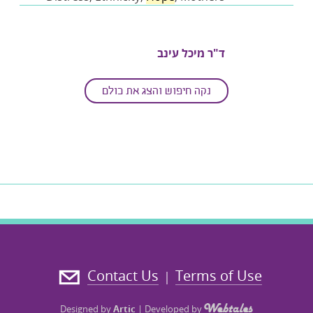
ד"ר מיכל עינב
Main disciplines
: Psychology
Keywords
: Child And Family Dynamics;
נקה חיפוש והצג את כולם
Hope
Theory; Loneliness; Parental And
Couples’ Relationship; Post Traumatic
Growth
ד"ר אביטל קאי-צדוק
Main disciplines
: Social Work
Keywords
: Child Abuse And Neglect;
Feminist Theory; Group Facilitation;
Hope
; Post Traumatic Growth;
Contact Us
Terms of Use
|
Posttraumatic Growth; Resilience
Designed by
Artic
|
Developed by