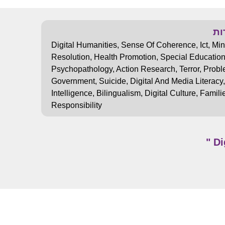
ות
Digital Humanities
,
Sense Of Coherence
,
Ict
,
Min
Resolution
,
Health Promotion
,
Special Educatio
Psychopathology
,
Action Research
,
Terror
,
Probl
Government
,
Suicide
,
Digital And Media Literacy
Intelligence
,
Bilingualism
,
Digital Culture
,
Famili
Responsibility