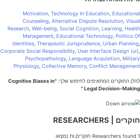
Motivation
,
Technology In Education
,
Educational
Counseling
,
Alternative Dispute Resolution
,
Visual
Research
,
Well-being
,
Social Cognition
,
Learning
,
Health
Management
,
Educational Technology
,
Politics Of
Identities
,
Therapeutic Jurisprudence
,
Urban Planning
,
Corporate Social Responsibility
,
User Interface Design (ui)
,
Psychopathology
,
Language Acquisition
,
Military
Physiology
,
Collective Memory
,
Conflict Management
להלן החוקרים המתאימים לחיפוש שלך:
"Cognitive Biases in
Legal Decision-Making "
חוקרים
| RESEARCHERS
1
Researchers found
חוקרים.ות נמצאו