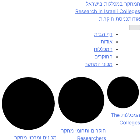
Ski
המחקר במכללות בישראל
t
Research In Israeli Colleges
conten
אודות
כניסת חוקר.ת
דף הבית
אודות
המכללות
החוקרים
מכוני המחקר
המכללות
The
Colleges
חוקרים ותחומי מחקר
מכונים ומרכזי מחקר
Researchers