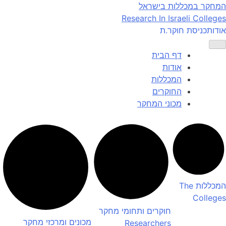
Ski
המחקר במכללות בישראל
t
Research In Israeli Colleges
conten
אודות
כניסת חוקר.ת
דף הבית
אודות
המכללות
החוקרים
מכוני המחקר
המכללות
The
Colleges
חוקרים ותחומי מחקר
מכונים ומרכזי מחקר
Researchers