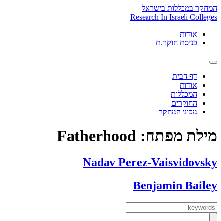
Skip
המחקר במכללות בישראל
to
Research In Israeli Colleges
content
אודות
כניסת חוקר.ת
דף הבית
אודות
המכללות
החוקרים
מכוני המחקר
מילת מפתח:
Fatherhood
Nadav Perez-Vaisvidovsky
Benjamin Bailey