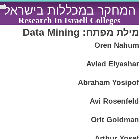
Ski
המחקר במכללות בישראל
t
conten
Research In Israeli Colleges
מילת מפתח:
Data Mining
Oren Nahum
Aviad Elyashar
Abraham Yosipof
Avi Rosenfeld
Orit Goldman
Arthur Yosef