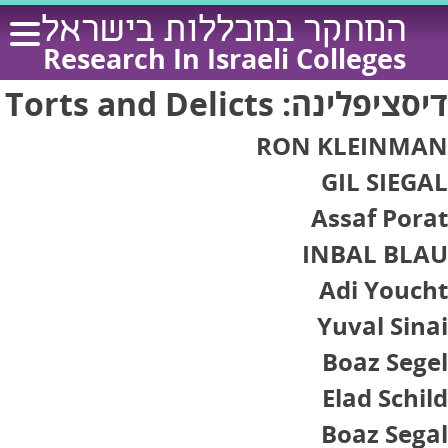
Ski
המחקר במכללות בישראל
t
Research In Israeli Colleges
conten
דיסציפלינה:
Torts and Delicts
RON KLEINMAN
GIL SIEGAL
Assaf Porat
INBAL BLAU
Adi Youcht
Yuval Sinai
Boaz Segel
Elad Schild
Boaz Segal