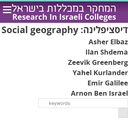
Ski
המחקר במכללות בישראל
t
Research In Israeli Colleges
conten
Social geography
דיסציפלינה:
Asher Elbaz
Ilan Shdema
Zeevik Greenberg
Yahel Kurlander
Emir Galilee
Arnon Ben Israel